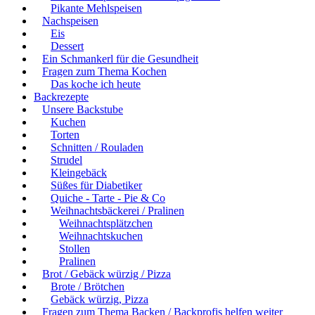
Pikante Mehlspeisen
Nachspeisen
Eis
Dessert
Ein Schmankerl für die Gesundheit
Fragen zum Thema Kochen
Das koche ich heute
Backrezepte
Unsere Backstube
Kuchen
Torten
Schnitten / Rouladen
Strudel
Kleingebäck
Süßes für Diabetiker
Quiche - Tarte - Pie & Co
Weihnachtsbäckerei / Pralinen
Weihnachtsplätzchen
Weihnachtskuchen
Stollen
Pralinen
Brot / Gebäck würzig / Pizza
Brote / Brötchen
Gebäck würzig, Pizza
Fragen zum Thema Backen / Backprofis helfen weiter