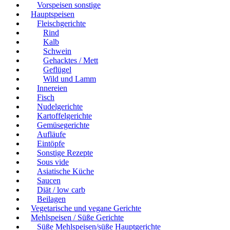
Vorspeisen sonstige
Hauptspeisen
Fleischgerichte
Rind
Kalb
Schwein
Gehacktes / Mett
Geflügel
Wild und Lamm
Innereien
Fisch
Nudelgerichte
Kartoffelgerichte
Gemüsegerichte
Aufläufe
Eintöpfe
Sonstige Rezepte
Sous vide
Asiatische Küche
Saucen
Diät / low carb
Beilagen
Vegetarische und vegane Gerichte
Mehlspeisen / Süße Gerichte
Süße Mehlspeisen/süße Hauptgerichte