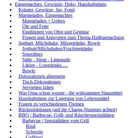
Eingemachtes, Gewürze, Deko, Haushaltstipps
Kräuter, Gewürze, Jus, Fond
Marmeladen, Eingemachtes
Marmeladen + Gelees
Öle und Fette
Eindünsten von Obst und Gemüse
Fragen und Antworten zum Thema Haltbarmachung
Joghurt, Milchshake, Mixgetränke, Bowle
Joghurt/Milchshakes/Fruchtgetränke
Smoothies
Säfte - Sirup - Limonade
Liköre - Longdrinks.....
Bowle
Dekorationen allgemein
Tisch-Dekorationen
Servietten falten
Was Oma schon wusste - die wirksamsten Hausmittel
Haushaltstipps zur Lagerung von Lebensmittel
Fragen zu verschiedenen Themen
Rückrufaktionen (auf die Charge-Nummer achten)
BBQ / Barbecue- Grill- und Räucherspezialitäten
Barbecue / Spezialitäten vom Grill
Rind
Schwein
Geflügel