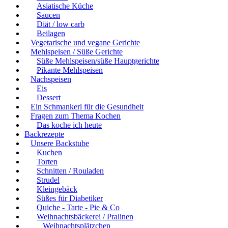
Asiatische Küche
Saucen
Diät / low carb
Beilagen
Vegetarische und vegane Gerichte
Mehlspeisen / Süße Gerichte
Süße Mehlspeisen/süße Hauptgerichte
Pikante Mehlspeisen
Nachspeisen
Eis
Dessert
Ein Schmankerl für die Gesundheit
Fragen zum Thema Kochen
Das koche ich heute
Backrezepte
Unsere Backstube
Kuchen
Torten
Schnitten / Rouladen
Strudel
Kleingebäck
Süßes für Diabetiker
Quiche - Tarte - Pie & Co
Weihnachtsbäckerei / Pralinen
Weihnachtsplätzchen