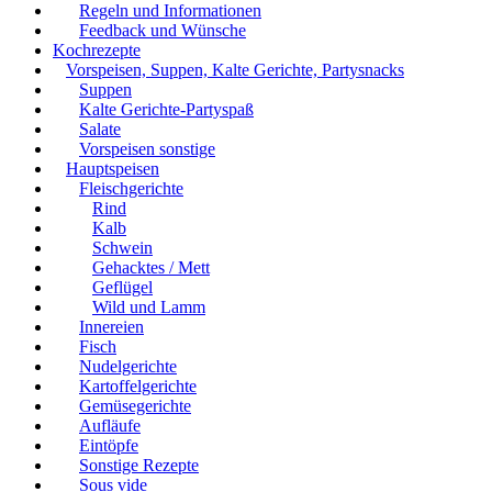
Regeln und Informationen
Feedback und Wünsche
Kochrezepte
Vorspeisen, Suppen, Kalte Gerichte, Partysnacks
Suppen
Kalte Gerichte-Partyspaß
Salate
Vorspeisen sonstige
Hauptspeisen
Fleischgerichte
Rind
Kalb
Schwein
Gehacktes / Mett
Geflügel
Wild und Lamm
Innereien
Fisch
Nudelgerichte
Kartoffelgerichte
Gemüsegerichte
Aufläufe
Eintöpfe
Sonstige Rezepte
Sous vide