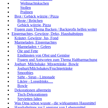
Weihnachtskuchen
Stollen
Pralinen
Brot / Gebäck würzig / Pizza
Brote / Brötchen
Gebäck würzig, Pizza
Fragen zum Thema Backen / Backprofis helfen weiter
Eingemachtes, Gewürze, Deko, Haushaltstipps
Kräuter, Gewürze, Jus, Fond
Marmeladen, Eingemachtes
Marmeladen + Gelees
Öle und Fette
Eindünsten von Obst und Gemüse
Fragen und Antworten zum Thema Haltbarmachung
Joghurt, Milchshake, Mixgetränke, Bowle
Joghurt/Milchshakes/Fruchtgetränke
Smoothies
Säfte - Sirup - Limonade
Liköre - Longdrinks.....
Bowle
Dekorationen allgemein
Tisch-Dekorationen
Servietten falten
Was Oma schon wusste - die wirksamsten Hausmittel
Haushaltstipps zur Lagerung von Lebensmittel