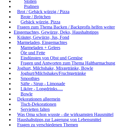
Stollen
Pralinen
Brot / Gebäck würzig / Pizza
Brote / Brötchen
Gebäck würzig, Pizza
Fragen zum Thema Backen / Backprofis helfen weiter
Eingemachtes, Gewürze, Deko, Haushaltstipps
Kräuter, Gewürze, Jus, Fond
Marmeladen, Eingemachtes
Marmeladen + Gelees
Öle und Fette
Eindünsten von Obst und Gemüse
Fragen und Antworten zum Thema Haltbarmachung
Joghurt, Milchshake, Mixgetränke, Bowle
Joghurt/Milchshakes/Fruchtgetränke
Smoothies
Säfte - Sirup - Limonade
Liköre - Longdrinks.....
Bowle
Dekorationen allgemein
Tisch-Dekorationen
Servietten falten
Was Oma schon wusste - die wirksamsten Hausmittel
Haushaltstipps zur Lagerung von Lebensmittel
Fragen zu verschiedenen Themen