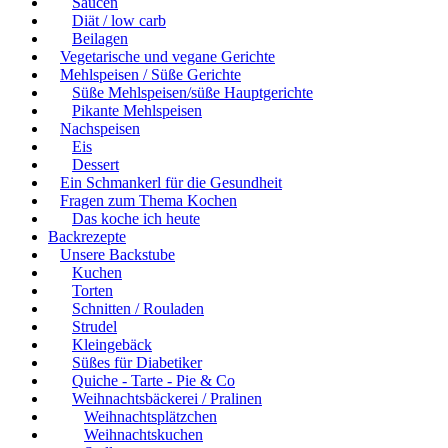
Saucen
Diät / low carb
Beilagen
Vegetarische und vegane Gerichte
Mehlspeisen / Süße Gerichte
Süße Mehlspeisen/süße Hauptgerichte
Pikante Mehlspeisen
Nachspeisen
Eis
Dessert
Ein Schmankerl für die Gesundheit
Fragen zum Thema Kochen
Das koche ich heute
Backrezepte
Unsere Backstube
Kuchen
Torten
Schnitten / Rouladen
Strudel
Kleingebäck
Süßes für Diabetiker
Quiche - Tarte - Pie & Co
Weihnachtsbäckerei / Pralinen
Weihnachtsplätzchen
Weihnachtskuchen