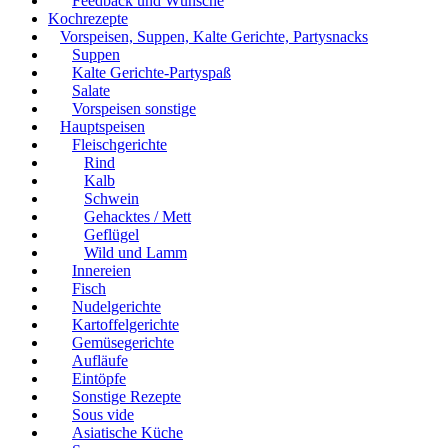
Feedback und Wünsche
Kochrezepte
Vorspeisen, Suppen, Kalte Gerichte, Partysnacks
Suppen
Kalte Gerichte-Partyspaß
Salate
Vorspeisen sonstige
Hauptspeisen
Fleischgerichte
Rind
Kalb
Schwein
Gehacktes / Mett
Geflügel
Wild und Lamm
Innereien
Fisch
Nudelgerichte
Kartoffelgerichte
Gemüsegerichte
Aufläufe
Eintöpfe
Sonstige Rezepte
Sous vide
Asiatische Küche