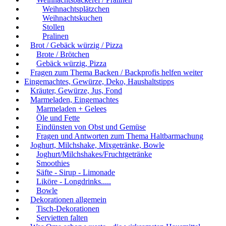
Weihnachtsplätzchen
Weihnachtskuchen
Stollen
Pralinen
Brot / Gebäck würzig / Pizza
Brote / Brötchen
Gebäck würzig, Pizza
Fragen zum Thema Backen / Backprofis helfen weiter
Eingemachtes, Gewürze, Deko, Haushaltstipps
Kräuter, Gewürze, Jus, Fond
Marmeladen, Eingemachtes
Marmeladen + Gelees
Öle und Fette
Eindünsten von Obst und Gemüse
Fragen und Antworten zum Thema Haltbarmachung
Joghurt, Milchshake, Mixgetränke, Bowle
Joghurt/Milchshakes/Fruchtgetränke
Smoothies
Säfte - Sirup - Limonade
Liköre - Longdrinks.....
Bowle
Dekorationen allgemein
Tisch-Dekorationen
Servietten falten