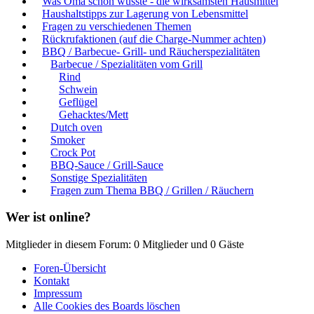
Was Oma schon wusste - die wirksamsten Hausmittel
Haushaltstipps zur Lagerung von Lebensmittel
Fragen zu verschiedenen Themen
Rückrufaktionen (auf die Charge-Nummer achten)
BBQ / Barbecue- Grill- und Räucherspezialitäten
Barbecue / Spezialitäten vom Grill
Rind
Schwein
Geflügel
Gehacktes/Mett
Dutch oven
Smoker
Crock Pot
BBQ-Sauce / Grill-Sauce
Sonstige Spezialitäten
Fragen zum Thema BBQ / Grillen / Räuchern
Wer ist online?
Mitglieder in diesem Forum: 0 Mitglieder und 0 Gäste
Foren-Übersicht
Kontakt
Impressum
Alle Cookies des Boards löschen