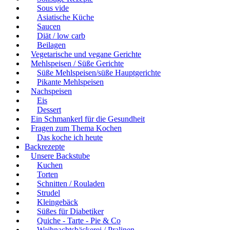
Sous vide
Asiatische Küche
Saucen
Diät / low carb
Beilagen
Vegetarische und vegane Gerichte
Mehlspeisen / Süße Gerichte
Süße Mehlspeisen/süße Hauptgerichte
Pikante Mehlspeisen
Nachspeisen
Eis
Dessert
Ein Schmankerl für die Gesundheit
Fragen zum Thema Kochen
Das koche ich heute
Backrezepte
Unsere Backstube
Kuchen
Torten
Schnitten / Rouladen
Strudel
Kleingebäck
Süßes für Diabetiker
Quiche - Tarte - Pie & Co
Weihnachtsbäckerei / Pralinen