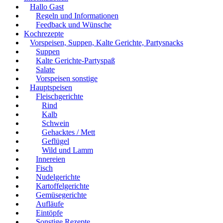
Hallo Gast
Regeln und Informationen
Feedback und Wünsche
Kochrezepte
Vorspeisen, Suppen, Kalte Gerichte, Partysnacks
Suppen
Kalte Gerichte-Partyspaß
Salate
Vorspeisen sonstige
Hauptspeisen
Fleischgerichte
Rind
Kalb
Schwein
Gehacktes / Mett
Geflügel
Wild und Lamm
Innereien
Fisch
Nudelgerichte
Kartoffelgerichte
Gemüsegerichte
Aufläufe
Eintöpfe
Sonstige Rezepte