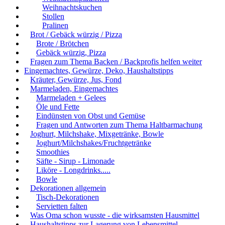
Weihnachtskuchen
Stollen
Pralinen
Brot / Gebäck würzig / Pizza
Brote / Brötchen
Gebäck würzig, Pizza
Fragen zum Thema Backen / Backprofis helfen weiter
Eingemachtes, Gewürze, Deko, Haushaltstipps
Kräuter, Gewürze, Jus, Fond
Marmeladen, Eingemachtes
Marmeladen + Gelees
Öle und Fette
Eindünsten von Obst und Gemüse
Fragen und Antworten zum Thema Haltbarmachung
Joghurt, Milchshake, Mixgetränke, Bowle
Joghurt/Milchshakes/Fruchtgetränke
Smoothies
Säfte - Sirup - Limonade
Liköre - Longdrinks.....
Bowle
Dekorationen allgemein
Tisch-Dekorationen
Servietten falten
Was Oma schon wusste - die wirksamsten Hausmittel
Haushaltstipps zur Lagerung von Lebensmittel