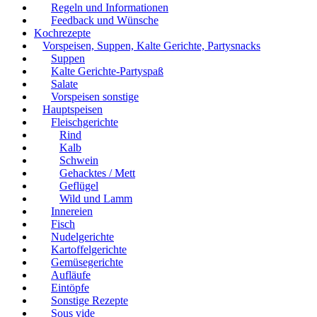
Regeln und Informationen
Feedback und Wünsche
Kochrezepte
Vorspeisen, Suppen, Kalte Gerichte, Partysnacks
Suppen
Kalte Gerichte-Partyspaß
Salate
Vorspeisen sonstige
Hauptspeisen
Fleischgerichte
Rind
Kalb
Schwein
Gehacktes / Mett
Geflügel
Wild und Lamm
Innereien
Fisch
Nudelgerichte
Kartoffelgerichte
Gemüsegerichte
Aufläufe
Eintöpfe
Sonstige Rezepte
Sous vide