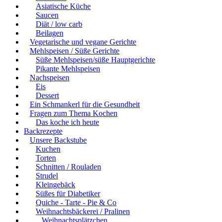
Asiatische Küche
Saucen
Diät / low carb
Beilagen
Vegetarische und vegane Gerichte
Mehlspeisen / Süße Gerichte
Süße Mehlspeisen/süße Hauptgerichte
Pikante Mehlspeisen
Nachspeisen
Eis
Dessert
Ein Schmankerl für die Gesundheit
Fragen zum Thema Kochen
Das koche ich heute
Backrezepte
Unsere Backstube
Kuchen
Torten
Schnitten / Rouladen
Strudel
Kleingebäck
Süßes für Diabetiker
Quiche - Tarte - Pie & Co
Weihnachtsbäckerei / Pralinen
Weihnachtsplätzchen