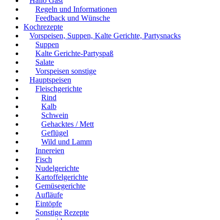
Hallo Gast
Regeln und Informationen
Feedback und Wünsche
Kochrezepte
Vorspeisen, Suppen, Kalte Gerichte, Partysnacks
Suppen
Kalte Gerichte-Partyspaß
Salate
Vorspeisen sonstige
Hauptspeisen
Fleischgerichte
Rind
Kalb
Schwein
Gehacktes / Mett
Geflügel
Wild und Lamm
Innereien
Fisch
Nudelgerichte
Kartoffelgerichte
Gemüsegerichte
Aufläufe
Eintöpfe
Sonstige Rezepte