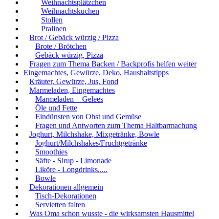
Weihnachtsplätzchen
Weihnachtskuchen
Stollen
Pralinen
Brot / Gebäck würzig / Pizza
Brote / Brötchen
Gebäck würzig, Pizza
Fragen zum Thema Backen / Backprofis helfen weiter
Eingemachtes, Gewürze, Deko, Haushaltstipps
Kräuter, Gewürze, Jus, Fond
Marmeladen, Eingemachtes
Marmeladen + Gelees
Öle und Fette
Eindünsten von Obst und Gemüse
Fragen und Antworten zum Thema Haltbarmachung
Joghurt, Milchshake, Mixgetränke, Bowle
Joghurt/Milchshakes/Fruchtgetränke
Smoothies
Säfte - Sirup - Limonade
Liköre - Longdrinks.....
Bowle
Dekorationen allgemein
Tisch-Dekorationen
Servietten falten
Was Oma schon wusste - die wirksamsten Hausmittel