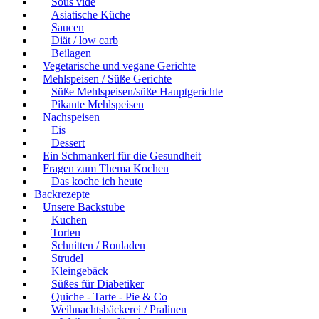
Sous vide
Asiatische Küche
Saucen
Diät / low carb
Beilagen
Vegetarische und vegane Gerichte
Mehlspeisen / Süße Gerichte
Süße Mehlspeisen/süße Hauptgerichte
Pikante Mehlspeisen
Nachspeisen
Eis
Dessert
Ein Schmankerl für die Gesundheit
Fragen zum Thema Kochen
Das koche ich heute
Backrezepte
Unsere Backstube
Kuchen
Torten
Schnitten / Rouladen
Strudel
Kleingebäck
Süßes für Diabetiker
Quiche - Tarte - Pie & Co
Weihnachtsbäckerei / Pralinen