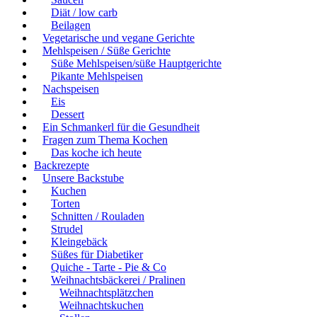
Diät / low carb
Beilagen
Vegetarische und vegane Gerichte
Mehlspeisen / Süße Gerichte
Süße Mehlspeisen/süße Hauptgerichte
Pikante Mehlspeisen
Nachspeisen
Eis
Dessert
Ein Schmankerl für die Gesundheit
Fragen zum Thema Kochen
Das koche ich heute
Backrezepte
Unsere Backstube
Kuchen
Torten
Schnitten / Rouladen
Strudel
Kleingebäck
Süßes für Diabetiker
Quiche - Tarte - Pie & Co
Weihnachtsbäckerei / Pralinen
Weihnachtsplätzchen
Weihnachtskuchen