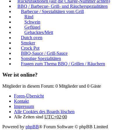
Rückrufaktionen (auf die Charge-Nummer achten)
BBQ / Barbecue- Grill- und Räucherspezialitäten
Barbecue / Spezialitäten vom Grill
Rind
Schwein
Geflügel
Gehacktes/Mett
Dutch oven
Smoker
Crock Pot
BBQ-Sauce / Grill-Sauce
Sonstige Spezialitäten
Fragen zum Thema BBQ / Grillen / Räuchern
Wer ist online?
Mitglieder in diesem Forum: 0 Mitglieder und 0 Gäste
Foren-Übersicht
Kontakt
Impressum
Alle Cookies des Boards löschen
Alle Zeiten sind
UTC+02:00
Powered by
phpBB
® Forum Software © phpBB Limited