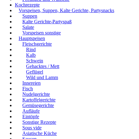
Kochrezepte
Vorspeisen, Suppen, Kalte Gerichte, Partysnacks
Suppen
Kalte Gerichte-Partyspaß
Salate
Vorspeisen sonstige
Hauptspeisen
Fleischgerichte
Rind
Kalb
Schwein
Gehacktes / Mett
Geflügel
Wild und Lamm
Innereien
Fisch
Nudelgerichte
Kartoffelgerichte
Gemüsegerichte
Aufläufe
Eintöpfe
Sonstige Rezepte
Sous vide
Asiatische Küche
Saucen