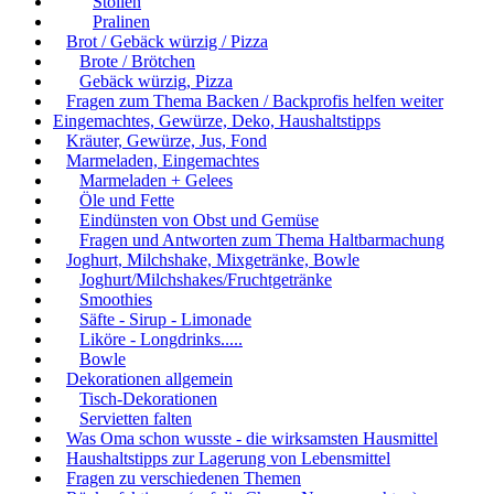
Stollen
Pralinen
Brot / Gebäck würzig / Pizza
Brote / Brötchen
Gebäck würzig, Pizza
Fragen zum Thema Backen / Backprofis helfen weiter
Eingemachtes, Gewürze, Deko, Haushaltstipps
Kräuter, Gewürze, Jus, Fond
Marmeladen, Eingemachtes
Marmeladen + Gelees
Öle und Fette
Eindünsten von Obst und Gemüse
Fragen und Antworten zum Thema Haltbarmachung
Joghurt, Milchshake, Mixgetränke, Bowle
Joghurt/Milchshakes/Fruchtgetränke
Smoothies
Säfte - Sirup - Limonade
Liköre - Longdrinks.....
Bowle
Dekorationen allgemein
Tisch-Dekorationen
Servietten falten
Was Oma schon wusste - die wirksamsten Hausmittel
Haushaltstipps zur Lagerung von Lebensmittel
Fragen zu verschiedenen Themen