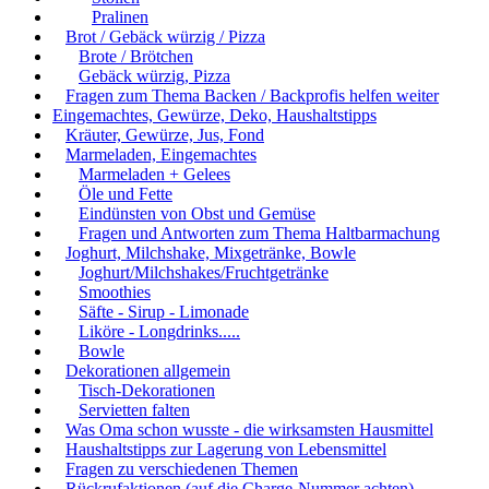
Pralinen
Brot / Gebäck würzig / Pizza
Brote / Brötchen
Gebäck würzig, Pizza
Fragen zum Thema Backen / Backprofis helfen weiter
Eingemachtes, Gewürze, Deko, Haushaltstipps
Kräuter, Gewürze, Jus, Fond
Marmeladen, Eingemachtes
Marmeladen + Gelees
Öle und Fette
Eindünsten von Obst und Gemüse
Fragen und Antworten zum Thema Haltbarmachung
Joghurt, Milchshake, Mixgetränke, Bowle
Joghurt/Milchshakes/Fruchtgetränke
Smoothies
Säfte - Sirup - Limonade
Liköre - Longdrinks.....
Bowle
Dekorationen allgemein
Tisch-Dekorationen
Servietten falten
Was Oma schon wusste - die wirksamsten Hausmittel
Haushaltstipps zur Lagerung von Lebensmittel
Fragen zu verschiedenen Themen
Rückrufaktionen (auf die Charge-Nummer achten)