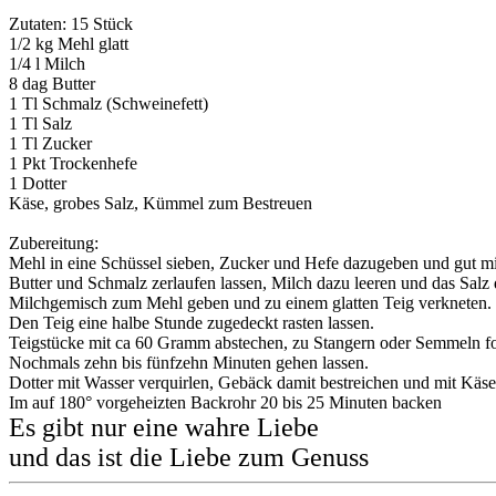
Zutaten: 15 Stück
1/2 kg Mehl glatt
1/4 l Milch
8 dag Butter
1 Tl Schmalz (Schweinefett)
1 Tl Salz
1 Tl Zucker
1 Pkt Trockenhefe
1 Dotter
Käse, grobes Salz, Kümmel zum Bestreuen
Zubereitung:
Mehl in eine Schüssel sieben, Zucker und Hefe dazugeben und gut m
Butter und Schmalz zerlaufen lassen, Milch dazu leeren und das Salz 
Milchgemisch zum Mehl geben und zu einem glatten Teig verkneten.
Den Teig eine halbe Stunde zugedeckt rasten lassen.
Teigstücke mit ca 60 Gramm abstechen, zu Stangern oder Semmeln f
Nochmals zehn bis fünfzehn Minuten gehen lassen.
Dotter mit Wasser verquirlen, Gebäck damit bestreichen und mit Käs
Im auf 180° vorgeheizten Backrohr 20 bis 25 Minuten backen
Es gibt nur eine wahre Liebe
und das ist die Liebe zum Genuss