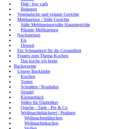
Diät / low carb
Beilagen
Vegetarische und vegane Gerichte
Mehlspeisen / Süße Gerichte
Süße Mehlspeisen/süße Hauptgerichte
Pikante Mehlspeisen
Nachspeisen
Eis
Dessert
Ein Schmankerl für die Gesundheit
Fragen zum Thema Kochen
Das koche ich heute
Backrezepte
Unsere Backstube
Kuchen
Torten
Schnitten / Rouladen
Strudel
Kleingebäck
Süßes für Diabetiker
Quiche - Tarte - Pie & Co
Weihnachtsbäckerei / Pralinen
Weihnachtsplätzchen
Weihnachtskuchen
Stollen