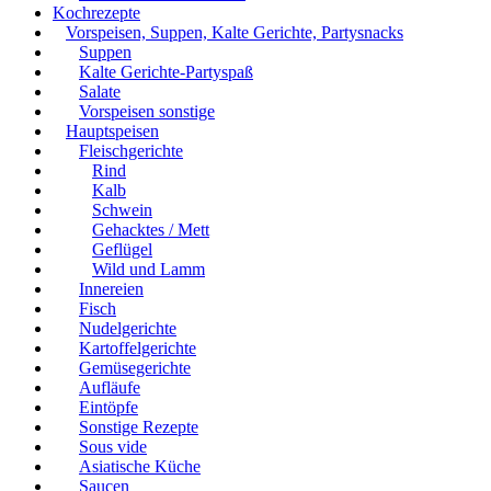
Kochrezepte
Vorspeisen, Suppen, Kalte Gerichte, Partysnacks
Suppen
Kalte Gerichte-Partyspaß
Salate
Vorspeisen sonstige
Hauptspeisen
Fleischgerichte
Rind
Kalb
Schwein
Gehacktes / Mett
Geflügel
Wild und Lamm
Innereien
Fisch
Nudelgerichte
Kartoffelgerichte
Gemüsegerichte
Aufläufe
Eintöpfe
Sonstige Rezepte
Sous vide
Asiatische Küche
Saucen