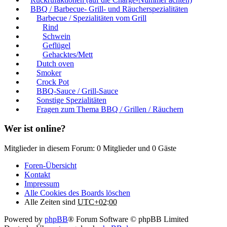
BBQ / Barbecue- Grill- und Räucherspezialitäten
Barbecue / Spezialitäten vom Grill
Rind
Schwein
Geflügel
Gehacktes/Mett
Dutch oven
Smoker
Crock Pot
BBQ-Sauce / Grill-Sauce
Sonstige Spezialitäten
Fragen zum Thema BBQ / Grillen / Räuchern
Wer ist online?
Mitglieder in diesem Forum: 0 Mitglieder und 0 Gäste
Foren-Übersicht
Kontakt
Impressum
Alle Cookies des Boards löschen
Alle Zeiten sind
UTC+02:00
Powered by
phpBB
® Forum Software © phpBB Limited