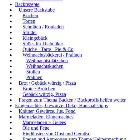
Backrezepte
Unsere Backstube
Kuchen
Torten
Schnitten / Rouladen
Strudel
Kleingebäck
Süßes für Diabetiker
Quiche - Tarte - Pie & Co
Weihnachtsbäckerei / Pralinen
Weihnachtsplätzchen
Weihnachtskuchen
Stollen
Pralinen
Brot / Gebäck würzig / Pizza
Brote / Brötchen
Gebäck würzig, Pizza
Fragen zum Thema Backen / Backprofis helfen weiter
Eingemachtes, Gewürze, Deko, Haushaltstipps
Kräuter, Gewürze, Jus, Fond
Marmeladen, Eingemachtes
Marmeladen + Gelees
Öle und Fette
Eindünsten von Obst und Gemüse
Fragen und Antworten zum Thema Haltbarmachung