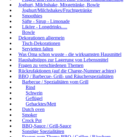
Joghurt, Milchshake, Mixgetränke, Bowle
Joghurt/Milchshakes/Fruchtgetränke
Smoothies
Säfte - Sirup - Limonade
Liköre - Longdrinks.....
Bowle
Dekorationen allgemein
Tisch-Dekorationen
Servietten falten
Was Oma schon wusste - die wirksamsten Hausmittel
Haushaltstipps zur Lagerung von Lebensmittel
Fragen zu verschiedenen Themen
Rückrufaktionen (auf die Charge-Nummer achten)
BBQ / Barbecue- Grill- und Räucherspezialitäten
Barbecue / Spezialitäten vom Grill
Rind
Schwein
Geflügel
Gehacktes/Mett
Dutch oven
Smoker
Crock Pot
BBQ-Sauce / Grill-Sauce
Sonstige Spezialitäten
Fragen zum Thema BBQ / Grillen / Räuchern