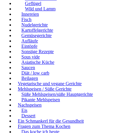
Geflügel
Wild und Lamm
Innereien
Fisch
Nudelgerichte
Kartoffelgerichte
Gemüsegerichte
Aufläufe
Eintöpfe
Sonstige Rezepte
Sous vide
Asiatische Küche
Saucen
Diät / low carb
Beilagen
Vegetarische und vegane Gerichte
Mehlspeisen / Süße Gerichte
Süße Mehlspeisen/süße Hauptgerichte
Pikante Mehlspeisen
Nachspeisen
Eis
Dessert
Ein Schmankerl für die Gesundheit
Fragen zum Thema Kochen
Das koche ich heute