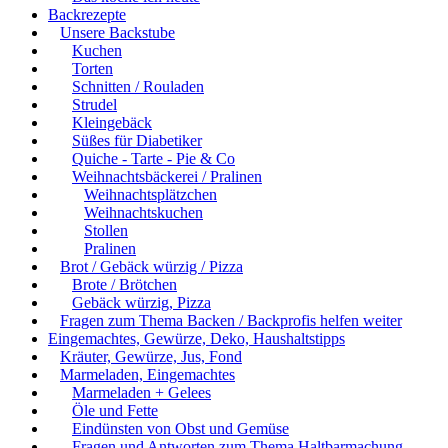
Backrezepte
Unsere Backstube
Kuchen
Torten
Schnitten / Rouladen
Strudel
Kleingebäck
Süßes für Diabetiker
Quiche - Tarte - Pie & Co
Weihnachtsbäckerei / Pralinen
Weihnachtsplätzchen
Weihnachtskuchen
Stollen
Pralinen
Brot / Gebäck würzig / Pizza
Brote / Brötchen
Gebäck würzig, Pizza
Fragen zum Thema Backen / Backprofis helfen weiter
Eingemachtes, Gewürze, Deko, Haushaltstipps
Kräuter, Gewürze, Jus, Fond
Marmeladen, Eingemachtes
Marmeladen + Gelees
Öle und Fette
Eindünsten von Obst und Gemüse
Fragen und Antworten zum Thema Haltbarmachung