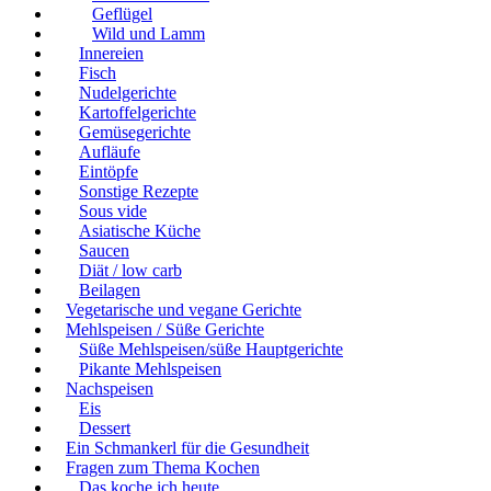
Geflügel
Wild und Lamm
Innereien
Fisch
Nudelgerichte
Kartoffelgerichte
Gemüsegerichte
Aufläufe
Eintöpfe
Sonstige Rezepte
Sous vide
Asiatische Küche
Saucen
Diät / low carb
Beilagen
Vegetarische und vegane Gerichte
Mehlspeisen / Süße Gerichte
Süße Mehlspeisen/süße Hauptgerichte
Pikante Mehlspeisen
Nachspeisen
Eis
Dessert
Ein Schmankerl für die Gesundheit
Fragen zum Thema Kochen
Das koche ich heute