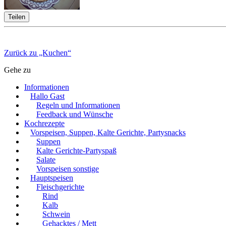
Teilen
Zurück zu „Kuchen“
Gehe zu
Informationen
Hallo Gast
Regeln und Informationen
Feedback und Wünsche
Kochrezepte
Vorspeisen, Suppen, Kalte Gerichte, Partysnacks
Suppen
Kalte Gerichte-Partyspaß
Salate
Vorspeisen sonstige
Hauptspeisen
Fleischgerichte
Rind
Kalb
Schwein
Gehacktes / Mett