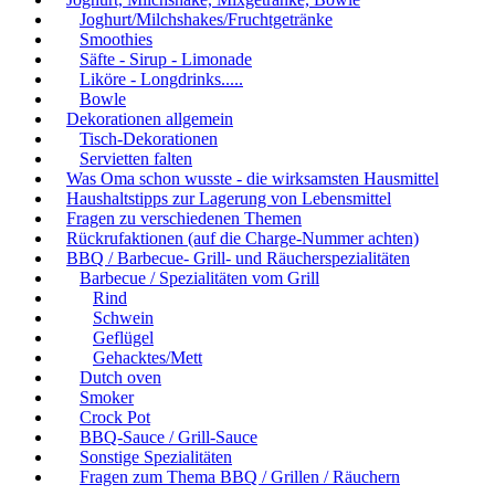
Joghurt/Milchshakes/Fruchtgetränke
Smoothies
Säfte - Sirup - Limonade
Liköre - Longdrinks.....
Bowle
Dekorationen allgemein
Tisch-Dekorationen
Servietten falten
Was Oma schon wusste - die wirksamsten Hausmittel
Haushaltstipps zur Lagerung von Lebensmittel
Fragen zu verschiedenen Themen
Rückrufaktionen (auf die Charge-Nummer achten)
BBQ / Barbecue- Grill- und Räucherspezialitäten
Barbecue / Spezialitäten vom Grill
Rind
Schwein
Geflügel
Gehacktes/Mett
Dutch oven
Smoker
Crock Pot
BBQ-Sauce / Grill-Sauce
Sonstige Spezialitäten
Fragen zum Thema BBQ / Grillen / Räuchern