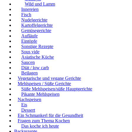
Wild und Lamm
Innereien
Fisch
Nudelgerichte
Kartoffelgerichte
Gemüsegerichte
Aufläufe
Eintöpfe
Sonstige Rezepte
Sous vide
Asiatische Küche
Saucen
Diät / low carb
Beilagen
Vegetarische und vegane Gerichte
Mehlspeisen / Süße Gerichte
Süße Mehlspeisen/süße Hauptgerichte
Pikante Mehlspeisen
Nachspeisen
Eis
Dessert
Ein Schmankerl für die Gesundheit
Fragen zum Thema Kochen
Das koche ich heute
Backrezepte