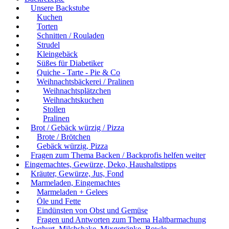
Unsere Backstube
Kuchen
Torten
Schnitten / Rouladen
Strudel
Kleingebäck
Süßes für Diabetiker
Quiche - Tarte - Pie & Co
Weihnachtsbäckerei / Pralinen
Weihnachtsplätzchen
Weihnachtskuchen
Stollen
Pralinen
Brot / Gebäck würzig / Pizza
Brote / Brötchen
Gebäck würzig, Pizza
Fragen zum Thema Backen / Backprofis helfen weiter
Eingemachtes, Gewürze, Deko, Haushaltstipps
Kräuter, Gewürze, Jus, Fond
Marmeladen, Eingemachtes
Marmeladen + Gelees
Öle und Fette
Eindünsten von Obst und Gemüse
Fragen und Antworten zum Thema Haltbarmachung
Joghurt, Milchshake, Mixgetränke, Bowle