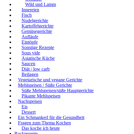
Wild und Lamm
Innereien
Fisch
Nudelgerichte
Kartoffelgerichte
Gemüsegerichte
Aufläufe
Eintöpfe
Sonstige Rezepte
Sous vide
Asiatische Küche
Saucen
Diät / low carb
Beilagen
Vegetarische und vegane Gerichte
Mehlspeisen / Süße Gerichte
Süße Mehlspeisen/süße Hauptgerichte
Pikante Mehlspeisen
Nachspeisen
Eis
Dessert
Ein Schmankerl für die Gesundheit
Fragen zum Thema Kochen
Das koche ich heute
Backrezepte