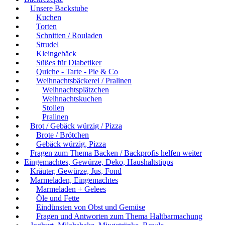
Unsere Backstube
Kuchen
Torten
Schnitten / Rouladen
Strudel
Kleingebäck
Süßes für Diabetiker
Quiche - Tarte - Pie & Co
Weihnachtsbäckerei / Pralinen
Weihnachtsplätzchen
Weihnachtskuchen
Stollen
Pralinen
Brot / Gebäck würzig / Pizza
Brote / Brötchen
Gebäck würzig, Pizza
Fragen zum Thema Backen / Backprofis helfen weiter
Eingemachtes, Gewürze, Deko, Haushaltstipps
Kräuter, Gewürze, Jus, Fond
Marmeladen, Eingemachtes
Marmeladen + Gelees
Öle und Fette
Eindünsten von Obst und Gemüse
Fragen und Antworten zum Thema Haltbarmachung