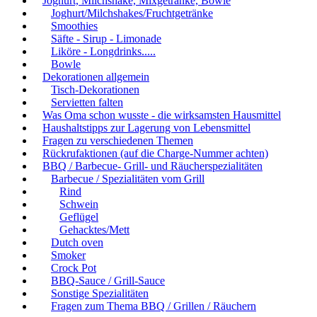
Joghurt, Milchshake, Mixgetränke, Bowle
Joghurt/Milchshakes/Fruchtgetränke
Smoothies
Säfte - Sirup - Limonade
Liköre - Longdrinks.....
Bowle
Dekorationen allgemein
Tisch-Dekorationen
Servietten falten
Was Oma schon wusste - die wirksamsten Hausmittel
Haushaltstipps zur Lagerung von Lebensmittel
Fragen zu verschiedenen Themen
Rückrufaktionen (auf die Charge-Nummer achten)
BBQ / Barbecue- Grill- und Räucherspezialitäten
Barbecue / Spezialitäten vom Grill
Rind
Schwein
Geflügel
Gehacktes/Mett
Dutch oven
Smoker
Crock Pot
BBQ-Sauce / Grill-Sauce
Sonstige Spezialitäten
Fragen zum Thema BBQ / Grillen / Räuchern