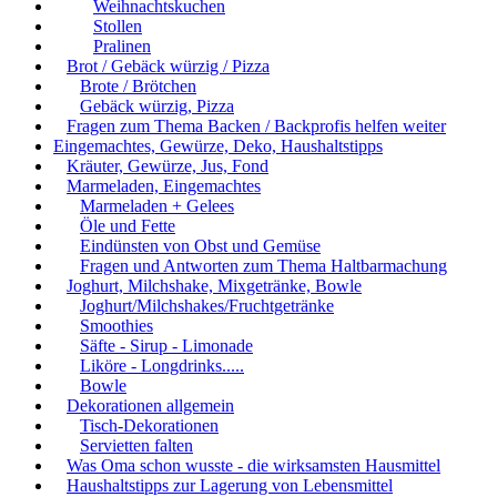
Weihnachtskuchen
Stollen
Pralinen
Brot / Gebäck würzig / Pizza
Brote / Brötchen
Gebäck würzig, Pizza
Fragen zum Thema Backen / Backprofis helfen weiter
Eingemachtes, Gewürze, Deko, Haushaltstipps
Kräuter, Gewürze, Jus, Fond
Marmeladen, Eingemachtes
Marmeladen + Gelees
Öle und Fette
Eindünsten von Obst und Gemüse
Fragen und Antworten zum Thema Haltbarmachung
Joghurt, Milchshake, Mixgetränke, Bowle
Joghurt/Milchshakes/Fruchtgetränke
Smoothies
Säfte - Sirup - Limonade
Liköre - Longdrinks.....
Bowle
Dekorationen allgemein
Tisch-Dekorationen
Servietten falten
Was Oma schon wusste - die wirksamsten Hausmittel
Haushaltstipps zur Lagerung von Lebensmittel