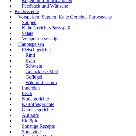
Regeln und Informationen
Feedback und Wünsche
Kochrezepte
Vorspeisen, Suppen, Kalte Gerichte, Partysnacks
Suppen
Kalte Gerichte-Partyspaß
Salate
Vorspeisen sonstige
Hauptspeisen
Fleischgerichte
Rind
Kalb
Schwein
Gehacktes / Mett
Geflügel
Wild und Lamm
Innereien
Fisch
Nudelgerichte
Kartoffelgerichte
Gemüsegerichte
Aufläufe
Eintöpfe
Sonstige Rezepte
Sous vide