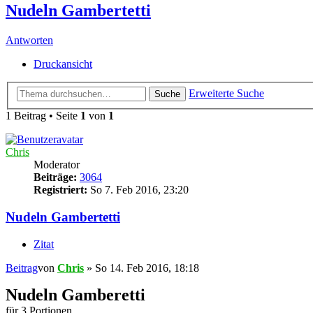
Nudeln Gambertetti
Antworten
Druckansicht
Erweiterte Suche
Suche
1 Beitrag • Seite
1
von
1
Chris
Moderator
Beiträge:
3064
Registriert:
So 7. Feb 2016, 23:20
Nudeln Gambertetti
Zitat
Beitrag
von
Chris
»
So 14. Feb 2016, 18:18
Nudeln Gamberetti
für 3 Portionen