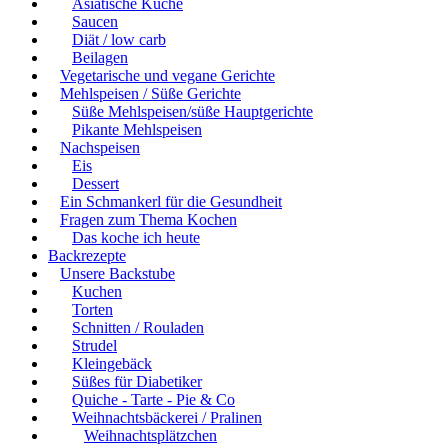
Asiatische Küche
Saucen
Diät / low carb
Beilagen
Vegetarische und vegane Gerichte
Mehlspeisen / Süße Gerichte
Süße Mehlspeisen/süße Hauptgerichte
Pikante Mehlspeisen
Nachspeisen
Eis
Dessert
Ein Schmankerl für die Gesundheit
Fragen zum Thema Kochen
Das koche ich heute
Backrezepte
Unsere Backstube
Kuchen
Torten
Schnitten / Rouladen
Strudel
Kleingebäck
Süßes für Diabetiker
Quiche - Tarte - Pie & Co
Weihnachtsbäckerei / Pralinen
Weihnachtsplätzchen