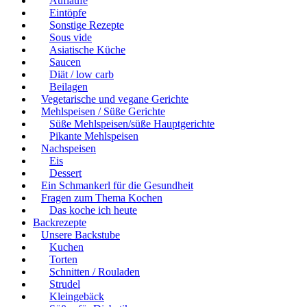
Aufläufe
Eintöpfe
Sonstige Rezepte
Sous vide
Asiatische Küche
Saucen
Diät / low carb
Beilagen
Vegetarische und vegane Gerichte
Mehlspeisen / Süße Gerichte
Süße Mehlspeisen/süße Hauptgerichte
Pikante Mehlspeisen
Nachspeisen
Eis
Dessert
Ein Schmankerl für die Gesundheit
Fragen zum Thema Kochen
Das koche ich heute
Backrezepte
Unsere Backstube
Kuchen
Torten
Schnitten / Rouladen
Strudel
Kleingebäck