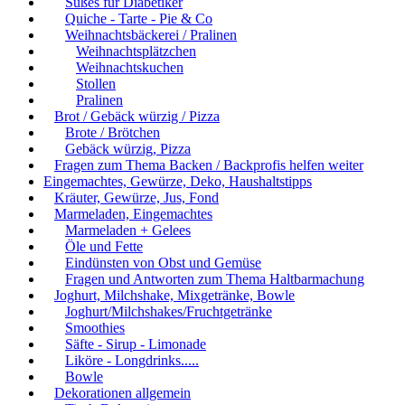
Süßes für Diabetiker
Quiche - Tarte - Pie & Co
Weihnachtsbäckerei / Pralinen
Weihnachtsplätzchen
Weihnachtskuchen
Stollen
Pralinen
Brot / Gebäck würzig / Pizza
Brote / Brötchen
Gebäck würzig, Pizza
Fragen zum Thema Backen / Backprofis helfen weiter
Eingemachtes, Gewürze, Deko, Haushaltstipps
Kräuter, Gewürze, Jus, Fond
Marmeladen, Eingemachtes
Marmeladen + Gelees
Öle und Fette
Eindünsten von Obst und Gemüse
Fragen und Antworten zum Thema Haltbarmachung
Joghurt, Milchshake, Mixgetränke, Bowle
Joghurt/Milchshakes/Fruchtgetränke
Smoothies
Säfte - Sirup - Limonade
Liköre - Longdrinks.....
Bowle
Dekorationen allgemein