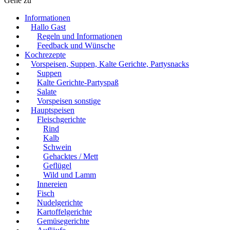
Gehe zu
Informationen
Hallo Gast
Regeln und Informationen
Feedback und Wünsche
Kochrezepte
Vorspeisen, Suppen, Kalte Gerichte, Partysnacks
Suppen
Kalte Gerichte-Partyspaß
Salate
Vorspeisen sonstige
Hauptspeisen
Fleischgerichte
Rind
Kalb
Schwein
Gehacktes / Mett
Geflügel
Wild und Lamm
Innereien
Fisch
Nudelgerichte
Kartoffelgerichte
Gemüsegerichte