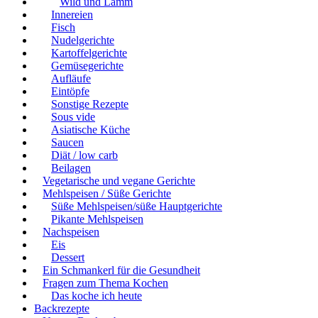
Wild und Lamm
Innereien
Fisch
Nudelgerichte
Kartoffelgerichte
Gemüsegerichte
Aufläufe
Eintöpfe
Sonstige Rezepte
Sous vide
Asiatische Küche
Saucen
Diät / low carb
Beilagen
Vegetarische und vegane Gerichte
Mehlspeisen / Süße Gerichte
Süße Mehlspeisen/süße Hauptgerichte
Pikante Mehlspeisen
Nachspeisen
Eis
Dessert
Ein Schmankerl für die Gesundheit
Fragen zum Thema Kochen
Das koche ich heute
Backrezepte