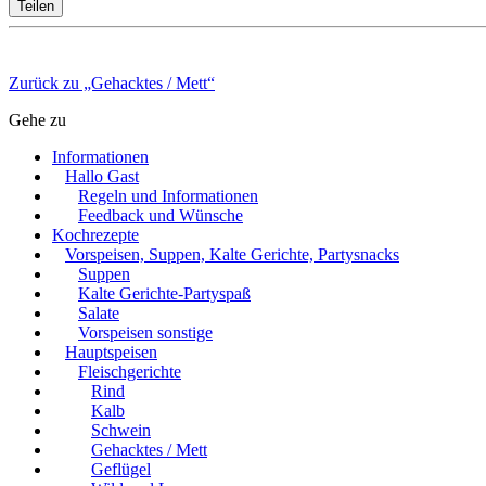
Teilen
Zurück zu „Gehacktes / Mett“
Gehe zu
Informationen
Hallo Gast
Regeln und Informationen
Feedback und Wünsche
Kochrezepte
Vorspeisen, Suppen, Kalte Gerichte, Partysnacks
Suppen
Kalte Gerichte-Partyspaß
Salate
Vorspeisen sonstige
Hauptspeisen
Fleischgerichte
Rind
Kalb
Schwein
Gehacktes / Mett
Geflügel