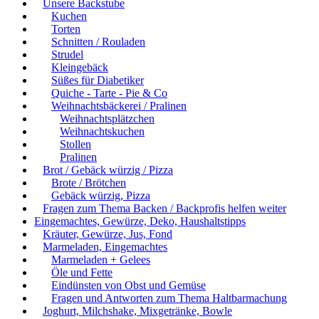
Unsere Backstube
Kuchen
Torten
Schnitten / Rouladen
Strudel
Kleingebäck
Süßes für Diabetiker
Quiche - Tarte - Pie & Co
Weihnachtsbäckerei / Pralinen
Weihnachtsplätzchen
Weihnachtskuchen
Stollen
Pralinen
Brot / Gebäck würzig / Pizza
Brote / Brötchen
Gebäck würzig, Pizza
Fragen zum Thema Backen / Backprofis helfen weiter
Eingemachtes, Gewürze, Deko, Haushaltstipps
Kräuter, Gewürze, Jus, Fond
Marmeladen, Eingemachtes
Marmeladen + Gelees
Öle und Fette
Eindünsten von Obst und Gemüse
Fragen und Antworten zum Thema Haltbarmachung
Joghurt, Milchshake, Mixgetränke, Bowle