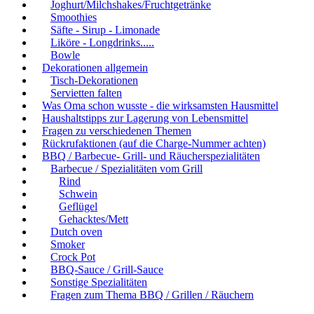
Joghurt/Milchshakes/Fruchtgetränke
Smoothies
Säfte - Sirup - Limonade
Liköre - Longdrinks.....
Bowle
Dekorationen allgemein
Tisch-Dekorationen
Servietten falten
Was Oma schon wusste - die wirksamsten Hausmittel
Haushaltstipps zur Lagerung von Lebensmittel
Fragen zu verschiedenen Themen
Rückrufaktionen (auf die Charge-Nummer achten)
BBQ / Barbecue- Grill- und Räucherspezialitäten
Barbecue / Spezialitäten vom Grill
Rind
Schwein
Geflügel
Gehacktes/Mett
Dutch oven
Smoker
Crock Pot
BBQ-Sauce / Grill-Sauce
Sonstige Spezialitäten
Fragen zum Thema BBQ / Grillen / Räuchern