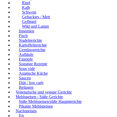
Rind
Kalb
Schwein
Gehacktes / Mett
Geflügel
Wild und Lamm
Innereien
Fisch
Nudelgerichte
Kartoffelgerichte
Gemüsegerichte
Aufläufe
Eintöpfe
Sonstige Rezepte
Sous vide
Asiatische Küche
Saucen
Diät / low carb
Beilagen
Vegetarische und vegane Gerichte
Mehlspeisen / Süße Gerichte
Süße Mehlspeisen/süße Hauptgerichte
Pikante Mehlspeisen
Nachspeisen
Eis