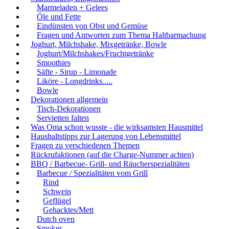
Marmeladen + Gelees
Öle und Fette
Eindünsten von Obst und Gemüse
Fragen und Antworten zum Thema Haltbarmachung
Joghurt, Milchshake, Mixgetränke, Bowle
Joghurt/Milchshakes/Fruchtgetränke
Smoothies
Säfte - Sirup - Limonade
Liköre - Longdrinks.....
Bowle
Dekorationen allgemein
Tisch-Dekorationen
Servietten falten
Was Oma schon wusste - die wirksamsten Hausmittel
Haushaltstipps zur Lagerung von Lebensmittel
Fragen zu verschiedenen Themen
Rückrufaktionen (auf die Charge-Nummer achten)
BBQ / Barbecue- Grill- und Räucherspezialitäten
Barbecue / Spezialitäten vom Grill
Rind
Schwein
Geflügel
Gehacktes/Mett
Dutch oven
Smoker