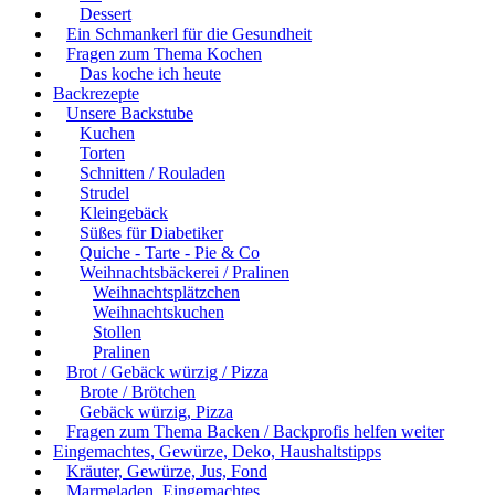
Dessert
Ein Schmankerl für die Gesundheit
Fragen zum Thema Kochen
Das koche ich heute
Backrezepte
Unsere Backstube
Kuchen
Torten
Schnitten / Rouladen
Strudel
Kleingebäck
Süßes für Diabetiker
Quiche - Tarte - Pie & Co
Weihnachtsbäckerei / Pralinen
Weihnachtsplätzchen
Weihnachtskuchen
Stollen
Pralinen
Brot / Gebäck würzig / Pizza
Brote / Brötchen
Gebäck würzig, Pizza
Fragen zum Thema Backen / Backprofis helfen weiter
Eingemachtes, Gewürze, Deko, Haushaltstipps
Kräuter, Gewürze, Jus, Fond
Marmeladen, Eingemachtes