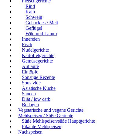
Fleischgerichte
Rind
Kalb
Schwein
Gehacktes / Mett
Geflügel
Wild und Lamm
Innereien
Fisch
Nudelgerichte
Kartoffelgerichte
Gemüsegerichte
Aufläufe
Eintöpfe
Sonstige Rezepte
Sous vide
Asiatische Küche
Saucen
Diät / low carb
Beilagen
Vegetarische und vegane Gerichte
Mehlspeisen / Süße Gerichte
Süße Mehlspeisen/süße Hauptgerichte
Pikante Mehlspeisen
Nachspeisen