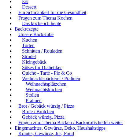
Eis
Dessert
Ein Schmankerl für die Gesundheit
Fragen zum Thema Kochen
Das koche ich heute
Backrezepte
Unsere Backstube
Kuchen
Torten
Schnitten / Rouladen
Strudel
Kleingebäck
Süßes für Diabetiker
Quiche - Tarte - Pie & Co
Weihnachtsbäckerei / Pralinen
Weihnachtsplätzchen
Weihnachtskuchen
Stollen
Pralinen
Brot / Gebäck würzig / Pizza
Brote / Brötchen
Gebäck würzig, Pizza
Fragen zum Thema Backen / Backprofis helfen weiter
Eingemachtes, Gewürze, Deko, Haushaltstipps
Kräuter, Gewürze, Jus, Fond