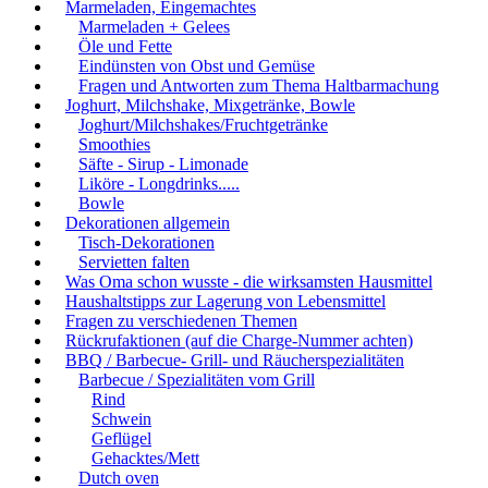
Marmeladen, Eingemachtes
Marmeladen + Gelees
Öle und Fette
Eindünsten von Obst und Gemüse
Fragen und Antworten zum Thema Haltbarmachung
Joghurt, Milchshake, Mixgetränke, Bowle
Joghurt/Milchshakes/Fruchtgetränke
Smoothies
Säfte - Sirup - Limonade
Liköre - Longdrinks.....
Bowle
Dekorationen allgemein
Tisch-Dekorationen
Servietten falten
Was Oma schon wusste - die wirksamsten Hausmittel
Haushaltstipps zur Lagerung von Lebensmittel
Fragen zu verschiedenen Themen
Rückrufaktionen (auf die Charge-Nummer achten)
BBQ / Barbecue- Grill- und Räucherspezialitäten
Barbecue / Spezialitäten vom Grill
Rind
Schwein
Geflügel
Gehacktes/Mett
Dutch oven