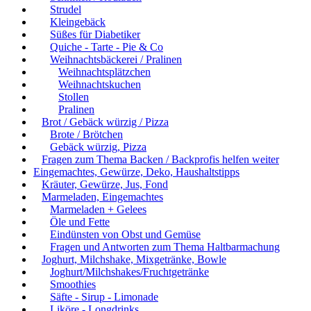
Strudel
Kleingebäck
Süßes für Diabetiker
Quiche - Tarte - Pie & Co
Weihnachtsbäckerei / Pralinen
Weihnachtsplätzchen
Weihnachtskuchen
Stollen
Pralinen
Brot / Gebäck würzig / Pizza
Brote / Brötchen
Gebäck würzig, Pizza
Fragen zum Thema Backen / Backprofis helfen weiter
Eingemachtes, Gewürze, Deko, Haushaltstipps
Kräuter, Gewürze, Jus, Fond
Marmeladen, Eingemachtes
Marmeladen + Gelees
Öle und Fette
Eindünsten von Obst und Gemüse
Fragen und Antworten zum Thema Haltbarmachung
Joghurt, Milchshake, Mixgetränke, Bowle
Joghurt/Milchshakes/Fruchtgetränke
Smoothies
Säfte - Sirup - Limonade
Liköre - Longdrinks.....