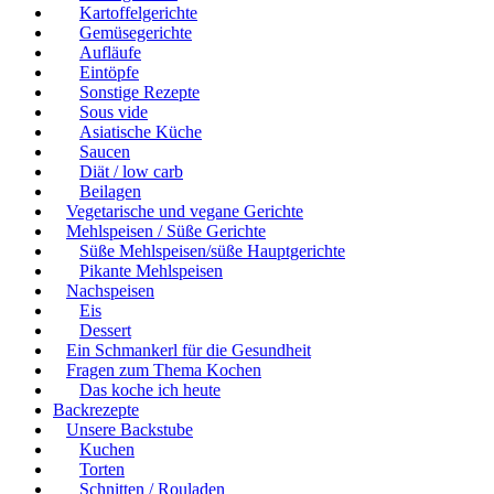
Kartoffelgerichte
Gemüsegerichte
Aufläufe
Eintöpfe
Sonstige Rezepte
Sous vide
Asiatische Küche
Saucen
Diät / low carb
Beilagen
Vegetarische und vegane Gerichte
Mehlspeisen / Süße Gerichte
Süße Mehlspeisen/süße Hauptgerichte
Pikante Mehlspeisen
Nachspeisen
Eis
Dessert
Ein Schmankerl für die Gesundheit
Fragen zum Thema Kochen
Das koche ich heute
Backrezepte
Unsere Backstube
Kuchen
Torten
Schnitten / Rouladen