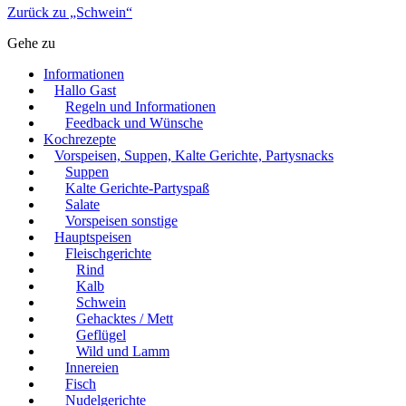
Zurück zu „Schwein“
Gehe zu
Informationen
Hallo Gast
Regeln und Informationen
Feedback und Wünsche
Kochrezepte
Vorspeisen, Suppen, Kalte Gerichte, Partysnacks
Suppen
Kalte Gerichte-Partyspaß
Salate
Vorspeisen sonstige
Hauptspeisen
Fleischgerichte
Rind
Kalb
Schwein
Gehacktes / Mett
Geflügel
Wild und Lamm
Innereien
Fisch
Nudelgerichte