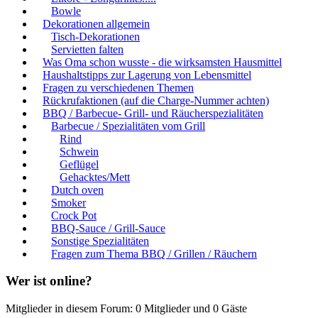
Bowle
Dekorationen allgemein
Tisch-Dekorationen
Servietten falten
Was Oma schon wusste - die wirksamsten Hausmittel
Haushaltstipps zur Lagerung von Lebensmittel
Fragen zu verschiedenen Themen
Rückrufaktionen (auf die Charge-Nummer achten)
BBQ / Barbecue- Grill- und Räucherspezialitäten
Barbecue / Spezialitäten vom Grill
Rind
Schwein
Geflügel
Gehacktes/Mett
Dutch oven
Smoker
Crock Pot
BBQ-Sauce / Grill-Sauce
Sonstige Spezialitäten
Fragen zum Thema BBQ / Grillen / Räuchern
Wer ist online?
Mitglieder in diesem Forum: 0 Mitglieder und 0 Gäste