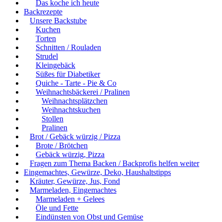
Das koche ich heute
Backrezepte
Unsere Backstube
Kuchen
Torten
Schnitten / Rouladen
Strudel
Kleingebäck
Süßes für Diabetiker
Quiche - Tarte - Pie & Co
Weihnachtsbäckerei / Pralinen
Weihnachtsplätzchen
Weihnachtskuchen
Stollen
Pralinen
Brot / Gebäck würzig / Pizza
Brote / Brötchen
Gebäck würzig, Pizza
Fragen zum Thema Backen / Backprofis helfen weiter
Eingemachtes, Gewürze, Deko, Haushaltstipps
Kräuter, Gewürze, Jus, Fond
Marmeladen, Eingemachtes
Marmeladen + Gelees
Öle und Fette
Eindünsten von Obst und Gemüse