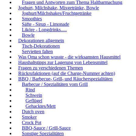
Fragen und Antworten zum Thema Haltbarmachung
Joghurt, Milchshake, Mixgetränke, Bowle
Joghurt/Milchshakes/Fruchtgetränke
Smoothies
Säfte - Sirup - Limonade
Liköre - Longdrinks.....
Bowle
Dekorationen allgemein
Tisch-Dekorationen
Servietten falten
Was Oma schon wusste - die wirksamsten Hausmittel
Haushaltstipps zur Lagerung von Lebensmittel
Fragen zu verschiedenen Themen
Rückrufaktionen (auf die Charge-Nummer achten)
BBQ / Barbecue- Grill- und Räucherspezialitäten
Barbecue / Spezialitäten vom Grill
Rind
Schwein
Geflügel
Gehacktes/Mett
Dutch oven
Smoker
Crock Pot
BBQ-Sauce / Grill-Sauce
Sonstige Spezialitäten