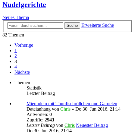
Nudelgerichte
Neues Thema
Erweiterte Suche
Suche
82 Themen
Vorherige
1
2
3
4
Nächste
Themen
Statistik
Letzter Beitrag
Mienudeln mit Thunfischröllchen und Garnelen
Dateianhang
von
Chris
» Do 30. Jun 2016, 21:14
Antworten:
0
Zugriffe:
2943
Letzter Beitrag
von
Chris
Neuester Beitrag
Do 30. Jun 2016, 21:14