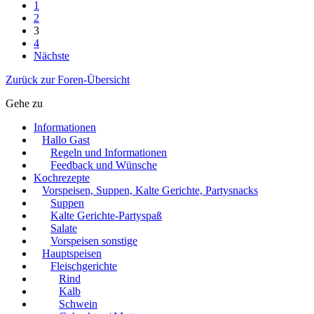
1
2
3
4
Nächste
Zurück zur Foren-Übersicht
Gehe zu
Informationen
Hallo Gast
Regeln und Informationen
Feedback und Wünsche
Kochrezepte
Vorspeisen, Suppen, Kalte Gerichte, Partysnacks
Suppen
Kalte Gerichte-Partyspaß
Salate
Vorspeisen sonstige
Hauptspeisen
Fleischgerichte
Rind
Kalb
Schwein