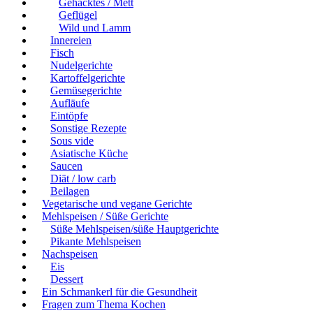
Gehacktes / Mett
Geflügel
Wild und Lamm
Innereien
Fisch
Nudelgerichte
Kartoffelgerichte
Gemüsegerichte
Aufläufe
Eintöpfe
Sonstige Rezepte
Sous vide
Asiatische Küche
Saucen
Diät / low carb
Beilagen
Vegetarische und vegane Gerichte
Mehlspeisen / Süße Gerichte
Süße Mehlspeisen/süße Hauptgerichte
Pikante Mehlspeisen
Nachspeisen
Eis
Dessert
Ein Schmankerl für die Gesundheit
Fragen zum Thema Kochen