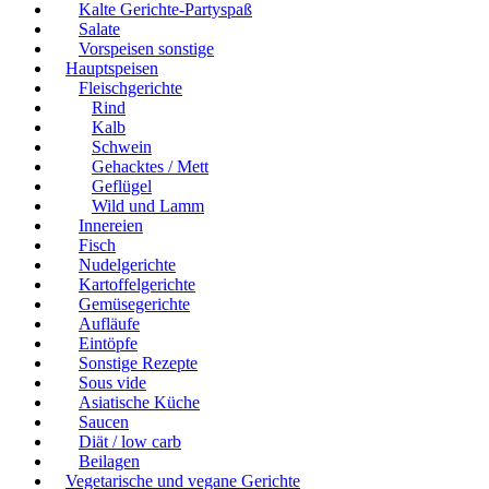
Kalte Gerichte-Partyspaß
Salate
Vorspeisen sonstige
Hauptspeisen
Fleischgerichte
Rind
Kalb
Schwein
Gehacktes / Mett
Geflügel
Wild und Lamm
Innereien
Fisch
Nudelgerichte
Kartoffelgerichte
Gemüsegerichte
Aufläufe
Eintöpfe
Sonstige Rezepte
Sous vide
Asiatische Küche
Saucen
Diät / low carb
Beilagen
Vegetarische und vegane Gerichte