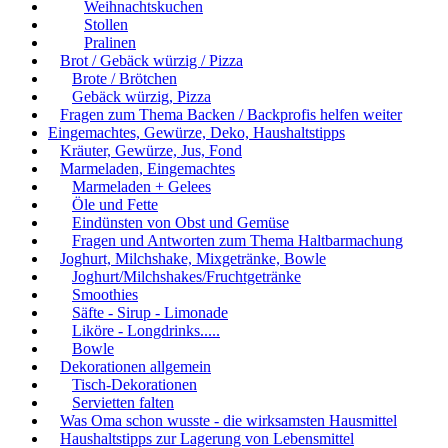
Weihnachtskuchen
Stollen
Pralinen
Brot / Gebäck würzig / Pizza
Brote / Brötchen
Gebäck würzig, Pizza
Fragen zum Thema Backen / Backprofis helfen weiter
Eingemachtes, Gewürze, Deko, Haushaltstipps
Kräuter, Gewürze, Jus, Fond
Marmeladen, Eingemachtes
Marmeladen + Gelees
Öle und Fette
Eindünsten von Obst und Gemüse
Fragen und Antworten zum Thema Haltbarmachung
Joghurt, Milchshake, Mixgetränke, Bowle
Joghurt/Milchshakes/Fruchtgetränke
Smoothies
Säfte - Sirup - Limonade
Liköre - Longdrinks.....
Bowle
Dekorationen allgemein
Tisch-Dekorationen
Servietten falten
Was Oma schon wusste - die wirksamsten Hausmittel
Haushaltstipps zur Lagerung von Lebensmittel