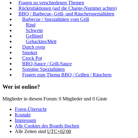
Fragen zu verschiedenen Themen
Rückrufaktionen (auf die Charge-Nummer achten)
BBQ / Barbecue- Grill- und Räucherspezialitäten
Barbecue / Spezialitäten vom Grill
Rind
Schwein
Geflügel
Gehacktes/Mett
Dutch oven
Smoker
Crock Pot
BBQ-Sauce / Grill-Sauce
Sonstige Spezialitäten
Fragen zum Thema BBQ / Grillen / Räuchern
Wer ist online?
Mitglieder in diesem Forum: 0 Mitglieder und 0 Gäste
Foren-Übersicht
Kontakt
Impressum
Alle Cookies des Boards löschen
Alle Zeiten sind
UTC+02:00