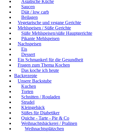
Asiatische Küche
Saucen
Diät / low carb
Beilagen
Vegetarische und vegane Gerichte
Mehlspeisen / Süße Gerichte
Süße Mehlspeisen/süße Hauptgerichte
Pikante Mehlspeisen
Nachspeisen
Eis
Dessert
Ein Schmankerl für die Gesundheit
Fragen zum Thema Kochen
Das koche ich heute
Backrezepte
Unsere Backstube
Kuchen
Torten
Schnitten / Rouladen
Strudel
Kleingebäck
Süßes für Diabetiker
Quiche - Tarte - Pie & Co
Weihnachtsbäckerei / Pralinen
Weihnachtsplätzchen