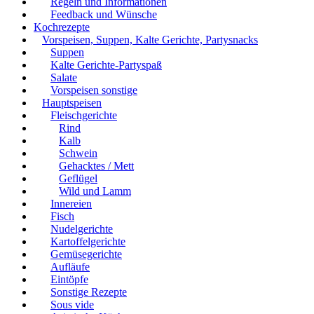
Regeln und Informationen
Feedback und Wünsche
Kochrezepte
Vorspeisen, Suppen, Kalte Gerichte, Partysnacks
Suppen
Kalte Gerichte-Partyspaß
Salate
Vorspeisen sonstige
Hauptspeisen
Fleischgerichte
Rind
Kalb
Schwein
Gehacktes / Mett
Geflügel
Wild und Lamm
Innereien
Fisch
Nudelgerichte
Kartoffelgerichte
Gemüsegerichte
Aufläufe
Eintöpfe
Sonstige Rezepte
Sous vide