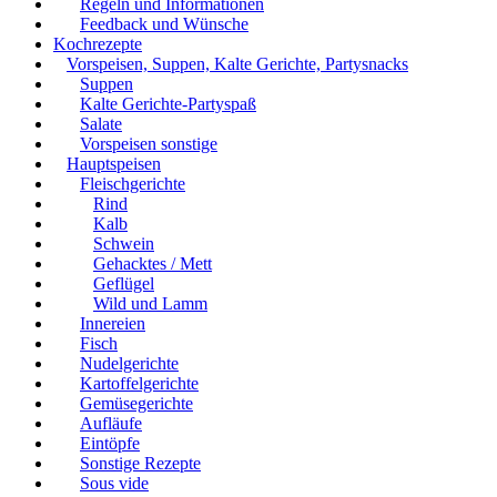
Regeln und Informationen
Feedback und Wünsche
Kochrezepte
Vorspeisen, Suppen, Kalte Gerichte, Partysnacks
Suppen
Kalte Gerichte-Partyspaß
Salate
Vorspeisen sonstige
Hauptspeisen
Fleischgerichte
Rind
Kalb
Schwein
Gehacktes / Mett
Geflügel
Wild und Lamm
Innereien
Fisch
Nudelgerichte
Kartoffelgerichte
Gemüsegerichte
Aufläufe
Eintöpfe
Sonstige Rezepte
Sous vide