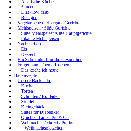
Asiatische Küche
Saucen
Diät / low carb
Beilagen
Vegetarische und vegane Gerichte
Mehlspeisen / Süße Gerichte
Süße Mehlspeisen/süße Hauptgerichte
Pikante Mehlspeisen
Nachspeisen
Eis
Dessert
Ein Schmankerl für die Gesundheit
Fragen zum Thema Kochen
Das koche ich heute
Backrezepte
Unsere Backstube
Kuchen
Torten
Schnitten / Rouladen
Strudel
Kleingebäck
Süßes für Diabetiker
Quiche - Tarte - Pie & Co
Weihnachtsbäckerei / Pralinen
Weihnachtsplätzchen