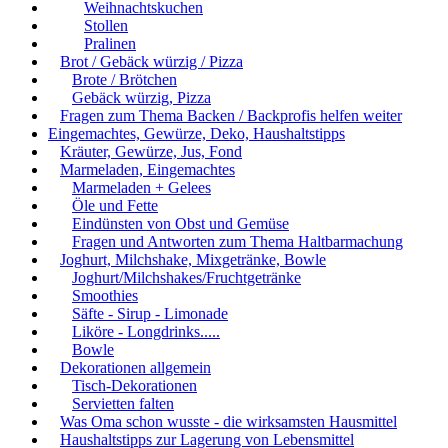
Weihnachtskuchen
Stollen
Pralinen
Brot / Gebäck würzig / Pizza
Brote / Brötchen
Gebäck würzig, Pizza
Fragen zum Thema Backen / Backprofis helfen weiter
Eingemachtes, Gewürze, Deko, Haushaltstipps
Kräuter, Gewürze, Jus, Fond
Marmeladen, Eingemachtes
Marmeladen + Gelees
Öle und Fette
Eindünsten von Obst und Gemüse
Fragen und Antworten zum Thema Haltbarmachung
Joghurt, Milchshake, Mixgetränke, Bowle
Joghurt/Milchshakes/Fruchtgetränke
Smoothies
Säfte - Sirup - Limonade
Liköre - Longdrinks.....
Bowle
Dekorationen allgemein
Tisch-Dekorationen
Servietten falten
Was Oma schon wusste - die wirksamsten Hausmittel
Haushaltstipps zur Lagerung von Lebensmittel