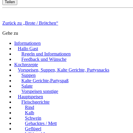
Teilen
Zurück zu „Brote / Brötchen“
Gehe zu
Informationen
Hallo Gast
Regeln und Informationen
Feedback und Wünsche
Kochrezepte
Vorspeisen, Suppen, Kalte Gerichte, Partysnacks
Suppen
Kalte Gerichte-Partyspaß
Salate
Vorspeisen sonstige
Hauptspeisen
Fleischgerichte
Rind
Kalb
Schwein
Gehacktes / Mett
Geflügel