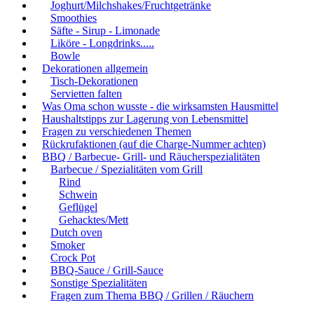
Joghurt/Milchshakes/Fruchtgetränke
Smoothies
Säfte - Sirup - Limonade
Liköre - Longdrinks.....
Bowle
Dekorationen allgemein
Tisch-Dekorationen
Servietten falten
Was Oma schon wusste - die wirksamsten Hausmittel
Haushaltstipps zur Lagerung von Lebensmittel
Fragen zu verschiedenen Themen
Rückrufaktionen (auf die Charge-Nummer achten)
BBQ / Barbecue- Grill- und Räucherspezialitäten
Barbecue / Spezialitäten vom Grill
Rind
Schwein
Geflügel
Gehacktes/Mett
Dutch oven
Smoker
Crock Pot
BBQ-Sauce / Grill-Sauce
Sonstige Spezialitäten
Fragen zum Thema BBQ / Grillen / Räuchern