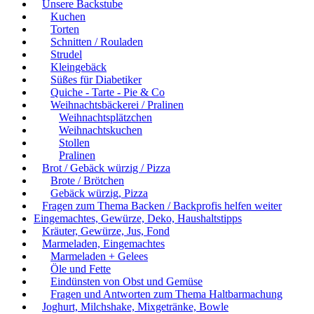
Unsere Backstube
Kuchen
Torten
Schnitten / Rouladen
Strudel
Kleingebäck
Süßes für Diabetiker
Quiche - Tarte - Pie & Co
Weihnachtsbäckerei / Pralinen
Weihnachtsplätzchen
Weihnachtskuchen
Stollen
Pralinen
Brot / Gebäck würzig / Pizza
Brote / Brötchen
Gebäck würzig, Pizza
Fragen zum Thema Backen / Backprofis helfen weiter
Eingemachtes, Gewürze, Deko, Haushaltstipps
Kräuter, Gewürze, Jus, Fond
Marmeladen, Eingemachtes
Marmeladen + Gelees
Öle und Fette
Eindünsten von Obst und Gemüse
Fragen und Antworten zum Thema Haltbarmachung
Joghurt, Milchshake, Mixgetränke, Bowle