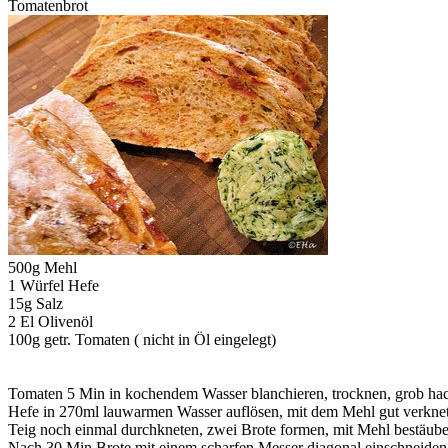
Tomatenbrot
500g Mehl
1 Würfel Hefe
15g Salz
2 El Olivenöl
100g getr. Tomaten ( nicht in Öl eingelegt)
Tomaten 5 Min in kochendem Wasser blanchieren, trocknen, grob ha
Hefe in 270ml lauwarmen Wasser auflösen, mit dem Mehl gut verknete
Teig noch einmal durchkneten, zwei Brote formen, mit Mehl bestäube
Nach 30 Min Brote mit einem scharfen Messer diagonal einschneiden