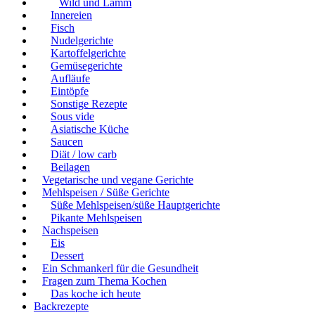
Wild und Lamm
Innereien
Fisch
Nudelgerichte
Kartoffelgerichte
Gemüsegerichte
Aufläufe
Eintöpfe
Sonstige Rezepte
Sous vide
Asiatische Küche
Saucen
Diät / low carb
Beilagen
Vegetarische und vegane Gerichte
Mehlspeisen / Süße Gerichte
Süße Mehlspeisen/süße Hauptgerichte
Pikante Mehlspeisen
Nachspeisen
Eis
Dessert
Ein Schmankerl für die Gesundheit
Fragen zum Thema Kochen
Das koche ich heute
Backrezepte