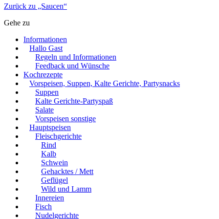
Zurück zu „Saucen“
Gehe zu
Informationen
Hallo Gast
Regeln und Informationen
Feedback und Wünsche
Kochrezepte
Vorspeisen, Suppen, Kalte Gerichte, Partysnacks
Suppen
Kalte Gerichte-Partyspaß
Salate
Vorspeisen sonstige
Hauptspeisen
Fleischgerichte
Rind
Kalb
Schwein
Gehacktes / Mett
Geflügel
Wild und Lamm
Innereien
Fisch
Nudelgerichte