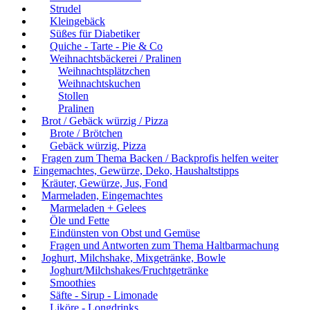
Strudel
Kleingebäck
Süßes für Diabetiker
Quiche - Tarte - Pie & Co
Weihnachtsbäckerei / Pralinen
Weihnachtsplätzchen
Weihnachtskuchen
Stollen
Pralinen
Brot / Gebäck würzig / Pizza
Brote / Brötchen
Gebäck würzig, Pizza
Fragen zum Thema Backen / Backprofis helfen weiter
Eingemachtes, Gewürze, Deko, Haushaltstipps
Kräuter, Gewürze, Jus, Fond
Marmeladen, Eingemachtes
Marmeladen + Gelees
Öle und Fette
Eindünsten von Obst und Gemüse
Fragen und Antworten zum Thema Haltbarmachung
Joghurt, Milchshake, Mixgetränke, Bowle
Joghurt/Milchshakes/Fruchtgetränke
Smoothies
Säfte - Sirup - Limonade
Liköre - Longdrinks.....