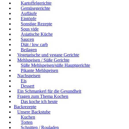
Kartoffelgerichte
Gemüsegerichte
Aufläufe
Eintöpfe
Sonstige Rezepte
Sous vide
Asiatische Küche
Saucen
Diät / low carb
Beilagen
Vegetarische und vegane Gerichte
Mehlspeisen / Süße Gerichte
Süße Mehlspeisen/süße Hauptgerichte
Pikante Mehlspeisen
Nachspeisen
Eis
Dessert
Ein Schmankerl für die Gesundheit
Fragen zum Thema Kochen
Das koche ich heute
Backrezepte
Unsere Backstube
Kuchen
Torten
Schnitten / Rouladen