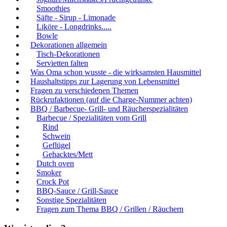
Smoothies
Säfte - Sirup - Limonade
Liköre - Longdrinks.....
Bowle
Dekorationen allgemein
Tisch-Dekorationen
Servietten falten
Was Oma schon wusste - die wirksamsten Hausmittel
Haushaltstipps zur Lagerung von Lebensmittel
Fragen zu verschiedenen Themen
Rückrufaktionen (auf die Charge-Nummer achten)
BBQ / Barbecue- Grill- und Räucherspezialitäten
Barbecue / Spezialitäten vom Grill
Rind
Schwein
Geflügel
Gehacktes/Mett
Dutch oven
Smoker
Crock Pot
BBQ-Sauce / Grill-Sauce
Sonstige Spezialitäten
Fragen zum Thema BBQ / Grillen / Räuchern