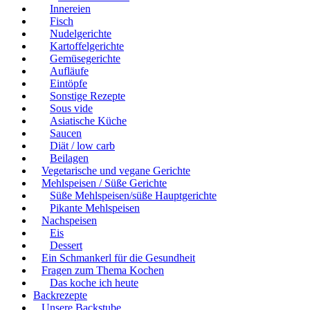
Innereien
Fisch
Nudelgerichte
Kartoffelgerichte
Gemüsegerichte
Aufläufe
Eintöpfe
Sonstige Rezepte
Sous vide
Asiatische Küche
Saucen
Diät / low carb
Beilagen
Vegetarische und vegane Gerichte
Mehlspeisen / Süße Gerichte
Süße Mehlspeisen/süße Hauptgerichte
Pikante Mehlspeisen
Nachspeisen
Eis
Dessert
Ein Schmankerl für die Gesundheit
Fragen zum Thema Kochen
Das koche ich heute
Backrezepte
Unsere Backstube