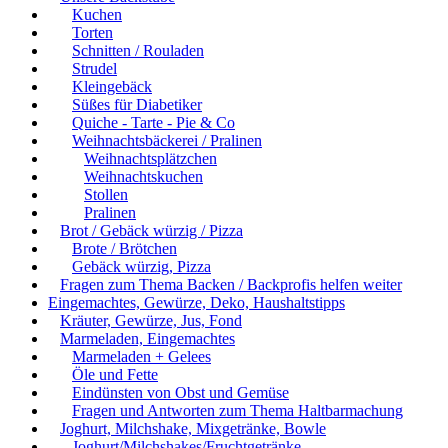
Kuchen
Torten
Schnitten / Rouladen
Strudel
Kleingebäck
Süßes für Diabetiker
Quiche - Tarte - Pie & Co
Weihnachtsbäckerei / Pralinen
Weihnachtsplätzchen
Weihnachtskuchen
Stollen
Pralinen
Brot / Gebäck würzig / Pizza
Brote / Brötchen
Gebäck würzig, Pizza
Fragen zum Thema Backen / Backprofis helfen weiter
Eingemachtes, Gewürze, Deko, Haushaltstipps
Kräuter, Gewürze, Jus, Fond
Marmeladen, Eingemachtes
Marmeladen + Gelees
Öle und Fette
Eindünsten von Obst und Gemüse
Fragen und Antworten zum Thema Haltbarmachung
Joghurt, Milchshake, Mixgetränke, Bowle
Joghurt/Milchshakes/Fruchtgetränke