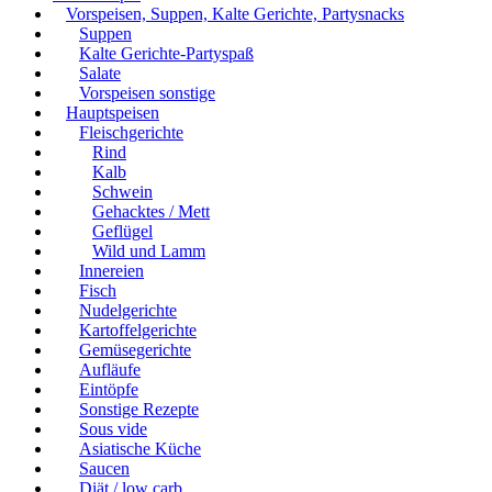
Vorspeisen, Suppen, Kalte Gerichte, Partysnacks
Suppen
Kalte Gerichte-Partyspaß
Salate
Vorspeisen sonstige
Hauptspeisen
Fleischgerichte
Rind
Kalb
Schwein
Gehacktes / Mett
Geflügel
Wild und Lamm
Innereien
Fisch
Nudelgerichte
Kartoffelgerichte
Gemüsegerichte
Aufläufe
Eintöpfe
Sonstige Rezepte
Sous vide
Asiatische Küche
Saucen
Diät / low carb