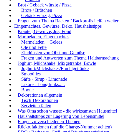
Brot / Gebäck würzig / Pizza
Brote / Brötchen
Gebäck würzig, Pizza
Fragen zum Thema Backen / Backprofis helfen weiter
Eingemachtes, Gewürze, Deko, Haushaltstipps
Kräuter, Gewürze, Jus, Fond
Marmeladen, Eingemachtes
Marmeladen + Gelees
Öle und Fette
Eindünsten von Obst und Gemüse
Fragen und Antworten zum Thema Haltbarmachung
Joghurt, Milchshake, Mixgetränke, Bowle
Joghurt/Milchshakes/Fruchtgetränke
Smoothies
Säfte - Sirup - Limonade
Liköre - Longdrinks.....
Bowle
Dekorationen allgemein
Tisch-Dekorationen
Servietten falten
Was Oma schon wusste - die wirksamsten Hausmittel
Haushaltstipps zur Lagerung von Lebensmittel
Fragen zu verschiedenen Themen
Rückrufaktionen (auf die Charge-Nummer achten)