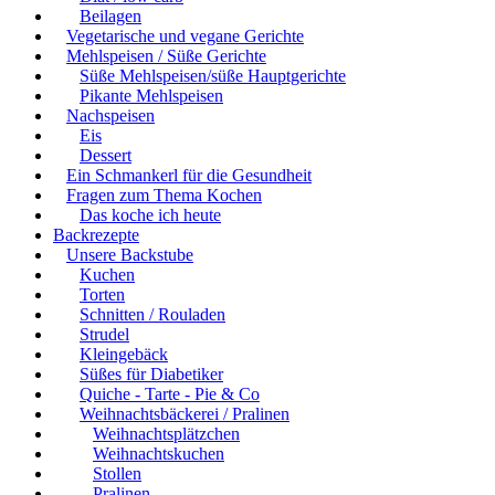
Beilagen
Vegetarische und vegane Gerichte
Mehlspeisen / Süße Gerichte
Süße Mehlspeisen/süße Hauptgerichte
Pikante Mehlspeisen
Nachspeisen
Eis
Dessert
Ein Schmankerl für die Gesundheit
Fragen zum Thema Kochen
Das koche ich heute
Backrezepte
Unsere Backstube
Kuchen
Torten
Schnitten / Rouladen
Strudel
Kleingebäck
Süßes für Diabetiker
Quiche - Tarte - Pie & Co
Weihnachtsbäckerei / Pralinen
Weihnachtsplätzchen
Weihnachtskuchen
Stollen
Pralinen