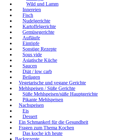
Wild und Lamm
Innereien
Fisch
Nudelgerichte
Kartoffelgerichte
Gemüsegerichte
Aufläufe
Eintöpfe
Sonstige Rezepte
Sous vide
Asiatische Küche
Saucen
Diät / low carb
Beilagen
Vegetarische und vegane Gerichte
Mehlspeisen / Süße Gerichte
Süße Mehlspeisen/süße Hauptgerichte
Pikante Mehlspeisen
Nachspeisen
Eis
Dessert
Ein Schmankerl für die Gesundheit
Fragen zum Thema Kochen
Das koche ich heute
Backrezepte