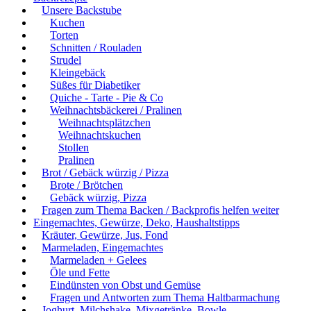
Unsere Backstube
Kuchen
Torten
Schnitten / Rouladen
Strudel
Kleingebäck
Süßes für Diabetiker
Quiche - Tarte - Pie & Co
Weihnachtsbäckerei / Pralinen
Weihnachtsplätzchen
Weihnachtskuchen
Stollen
Pralinen
Brot / Gebäck würzig / Pizza
Brote / Brötchen
Gebäck würzig, Pizza
Fragen zum Thema Backen / Backprofis helfen weiter
Eingemachtes, Gewürze, Deko, Haushaltstipps
Kräuter, Gewürze, Jus, Fond
Marmeladen, Eingemachtes
Marmeladen + Gelees
Öle und Fette
Eindünsten von Obst und Gemüse
Fragen und Antworten zum Thema Haltbarmachung
Joghurt, Milchshake, Mixgetränke, Bowle