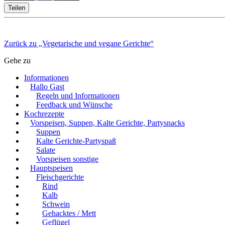
Teilen
Zurück zu „Vegetarische und vegane Gerichte“
Gehe zu
Informationen
Hallo Gast
Regeln und Informationen
Feedback und Wünsche
Kochrezepte
Vorspeisen, Suppen, Kalte Gerichte, Partysnacks
Suppen
Kalte Gerichte-Partyspaß
Salate
Vorspeisen sonstige
Hauptspeisen
Fleischgerichte
Rind
Kalb
Schwein
Gehacktes / Mett
Geflügel